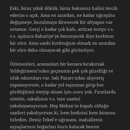
Eski, biraz yıkık dökük, biraz bakımsız halini tercih
ederim o açık. Ama en azından, ne kadar uğraşılsa
değişmeye, bozulmaya direnecek bir altyapısı var
ortamın. Gerçi o kadar çok kafe, artizan tostçu v.s.
v.s. açılınca Bahariye’ye benzeyecek diye korktum
bir süre. Ama sanki korktuğum olmadı en azından
bir süre daha olmayacak gibi görünüyor.
Özlenenleri, arananları bir kenara bırakırsak
Yeldeğirmeni’nden geçmenin pek çok güzelliği ve
ufak sıkıntıları var. Salı Pazarı’ndan alışveriş
yapamıyorum, o kadar yol taşınmaz girip her
gördüğümü isteyip alsam işin sonu yok. Fırınlarda
simitin, sakallının v.s. taze saatini
yakalayamıyorum. Hep Mekan’ın kapalı olduğu
saatleri yakalıyorum ki, hem kedisini hem birasını
özledim. Deniz Tekel’e uğrasam, mahallenin
ayyaşlarının boğazları kuru kalacak benim