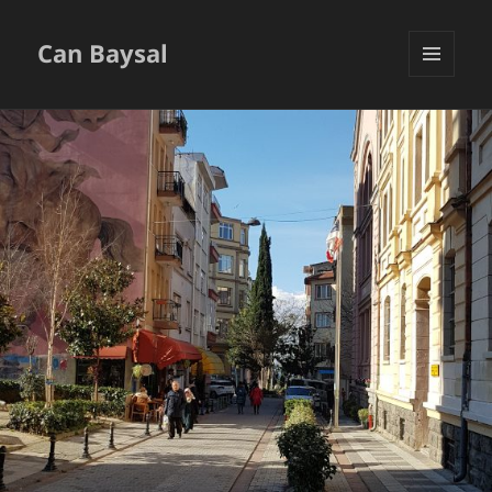
Can Baysal
MENU
AND
WIDGETS