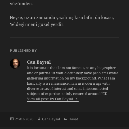
yüzümden.
Neyse, uzun zamanda yazılmış kısa lafın da kısası,
Yeldeğirmeni güzel yerdir.
PUBLISHED BY
Can Baysal
It is fortunate that I am not famous, as any biographer
and or journalist would definitely have problems while
gathering information on my background. What I am
basically is a renaissance man in modern age with
diverse areas of interest and some interconnected
subjects of expertise mainly centered around ICT.
View all posts by Can Baysal
Posted
Author
Categories
21/02/2020
Can Baysal
Hayat
on