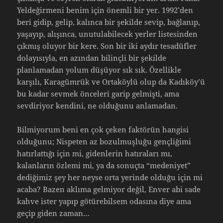
Yeldeğirmeni benim için önemli bir yer. 1992’den
beri gidip, gelip, kalınca bir şekilde sevip, bağlanıp,
yaşayıp, alışınca, unutulabilecek yerler listesinden
çıkmış oluyor bir kere. Son bir iki aydır tesadüfler
dolayısıyla, en azından bilinçli bir şekilde
planlamadan yolum düşüyor sık sık. Özellikle
karşılı, Karagümrük ve Ortaköylü olup da Kadıköy’ü
bu kadar sevmek önceleri garip gelmişti, ama
sevdiriyor kendini, ne olduğunu anlamadan.
Bilmiyorum beni en çok çeken faktörün hangisi
olduğunu; Nispeten az bozulmuşluğu gençliğimi
hatırlattığı için mi, gidenlerin hatıraları mı,
kalanların özlemi mi, ya da sonuçta “medeniyet”
dediğimiz şey her neyse orta yerinde olduğu için mi
acaba? Bazen aklıma gelmiyor değil, Enver abi sade
kahve ister yapıp götürebilsem odasına diye ama
geçip giden zaman…