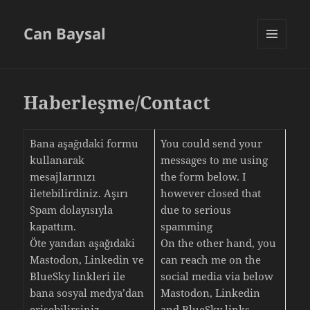
Can Baysal
MENU
AND
WIDGETS
Haberleşme/Contact
Bana aşağıdaki formu
You could send your
kullanarak
messages to me using
mesajlarınızı
the form below. I
iletebilirdiniz. Aşırı
however closed that
Spam dolayısıyla
due to serious
kapattım.
spamming
Öte yandan aşağıdaki
On the other hand, you
Mastodon, Linkedin ve
can reach me on the
BlueSky linkleri ile
social media via below
bana sosyal medya’dan
Mastodon, Linkedin
erişebilirsiniz.
and BlueSky links.