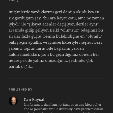
Bugünlerde yazdıklarımı geri dönüp okudukça en
sık gördüğüm şey, “bu ara hayat kötü, ama ne zaman
iyiydi” ile “şikayet edenler değişiyor, dertler aynı”
arasında gidip geliyor. Belki “olumsuz” odağımız bu
sıralar fazla güçlü, benim bulabildiğim en “olumlu”
bakış açısı aptallık ve iyimserlikleriyle meşhur bazı
yabancı toplumların bile başlarını yerden
kaldıramadıkları, yani bu geçirdiğimiz dönem her
ne ise pek de yalnız olmadığımız şeklinde. Çok
parlak değil…
PUBLISHED BY
Can Baysal
It is fortunate that I am not famous, as any biographer
and or journalist would definitely have problems while