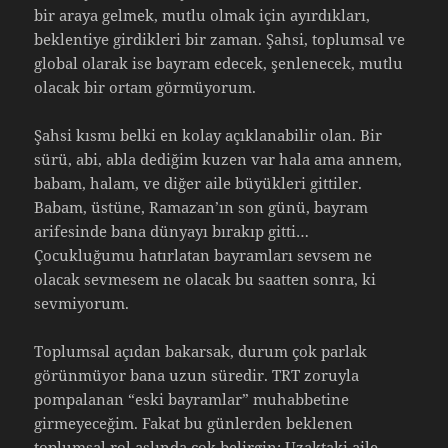
bir araya gelmek, mutlu olmak için ayırdıkları,
beklentiye girdikleri bir zaman. Şahsi, toplumsal ve
global olarak ise bayram edecek, şenlenecek, mutlu
olacak bir ortam görmüyorum.
Şahsi kısmı belki en kolay açıklanabilir olan. Bir
sürü, abi, abla dediğim kuzen var hala ama annem,
babam, halam, ve diğer aile büyükleri gittiler.
Babam, üstüne, Ramazan’ın son günü, bayram
arifesinde bana dünyayı bırakıp gitti…
Çocukluğumu hatırlatan bayramları sevsem ne
olacak sevmesem ne olacak bu saatten sonra, ki
sevmiyorum.
Toplumsal açıdan bakarsak, durum çok parlak
görünmüyor bana uzun süredir. TRT zoruyla
pompalanan “eski bayramlar” muhabbetine
girmeyeceğim. Fakat bu günlerden beklenen
toplumsal rol aslında çok belirgin; Uzaktaki aile