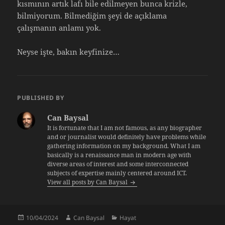
kısmının artık lafı bile edilmeyen bunca krizle,
bilmiyorum. Bilmediğim şeyi de açıklama
çalışmanın anlamı yok.
Neyse işte, bakın keyfinize…
PUBLISHED BY
Can Baysal
It is fortunate that I am not famous, as any biographer
and or journalist would definitely have problems while
gathering information on my background. What I am
basically is a renaissance man in modern age with
diverse areas of interest and some interconnected
subjects of expertise mainly centered around ICT.
View all posts by Can Baysal
Posted
Author
Categories
10/04/2024
Can Baysal
Hayat