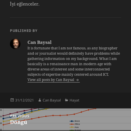
İyi eğlenceler.
PUBLISHED BY
Can Baysal
It is fortunate that I am not famous, as any biographer
and or journalist would definitely have problems while
gathering information on my background. What I am
basically is a renaissance man in modern age with
diverse areas of interest and some interconnected
subjects of expertise mainly centered around ICT.
View all posts by Can Baysal
Posted
Author
Categories
31/12/2021
Can Baysal
Hayat
on
Post
PREVIOUS
navigation
Döngü
Previous
post: