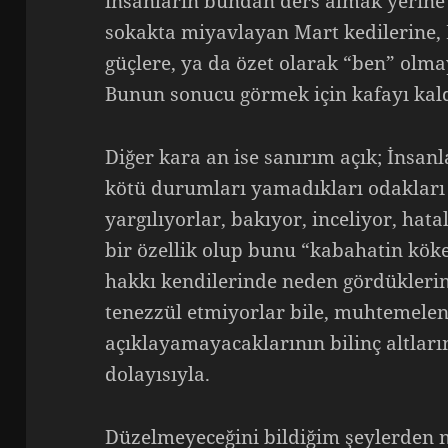
insanların bundan ders almak yerin
sokakta miyavlayan Mart kedilerine, 
güçlere, ya da özet olarak “ben” olm
Bunun sonucu görmek için kafayı kald
Diğer kara an ise sanırım açık; İnsanlar
kötü durumları yamadıkları odakları 
yargılıyorlar, bakıyor, inceliyor, hat
bir özellik olup bunu “kabahatin köke
hakkı kendilerinde neden gördüklerin
tenezzül etmiyorlar bile, muhtemelen 
açıklayamayacaklarının bilinç altlar
dolayısıyla.
Düzelmeyeceğini bildiğim şeylerden 