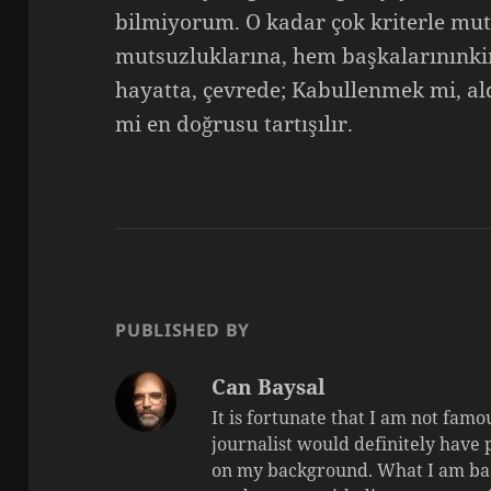
bilmiyorum. O kadar çok kriterle mu
mutsuzluklarına, hem başkalarınınkin
hayatta, çevrede; Kabullenmek mi, 
mi en doğrusu tartışılır.
PUBLISHED BY
Can Baysal
It is fortunate that I am not fam
journalist would definitely have
on my background. What I am basi