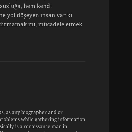
tsuzluğa, hem kendi
e yol döşeyen insan var ki
aldırmamak mı, mücadele etmek
ous, as any biographer and or
 problems while gathering information
cally is a renaissance man in