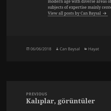
modern age with diverse areas o
subjects of expertise mainly cen
View all posts by Can Baysal
Posted
Author
Categories
06/06/2018
Can Baysal
Hayat
on
Post
navigation
PREVIOUS
Kalıplar, görüntüler
Previous
post: