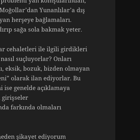
e problemi yan komşularından,
Moğollar’dan Yunanlılar’a dış
ayan herşeye bağlamaları.
ırıp sağa sola bakmak yeter.
 cehaletleri ile ilgili girdikleri
nasıl suçluyorlar? Onları
alı, eksik, bozuk, bizden olmayan
ni” olarak ilan ediyorlar. Bu
i ise genelde açıklamaya
girişseler
ında farkında olmaları
neden şikayet ediyorum